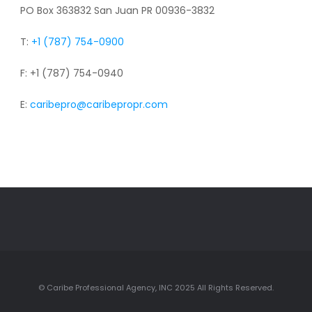
PO Box 363832 San Juan PR 00936-3832
T:
+1 (787) 754-0900
F: +1 (787) 754-0940
E:
caribepro@caribepropr.com
© Caribe Professional Agency, INC 2025 All Rights Reserved.